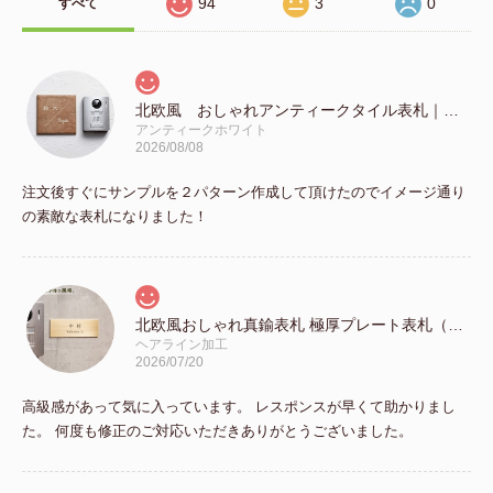
94
3
0
すべて
北欧風 おしゃれアンティークタイル表札｜正方形（147mm）GST01
アンティークホワイト
2026/08/08
注文後すぐにサンプルを２パターン作成して頂けたのでイメージ通り
の素敵な表札になりました！
北欧風おしゃれ真鍮表札 極厚プレート表札（44mm×132mm）
ヘアライン加工
2026/07/20
高級感があって気に入っています。 レスポンスが早くて助かりまし
た。 何度も修正のご対応いただきありがとうございました。