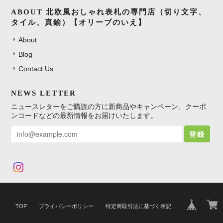
ABOUT 北欧風おしゃれ表札の専門店（切り文字、
タイル、真鍮）【オリーブのいえ】
北欧風おしゃれ表札 切り文字｜ステンレス・アイアン（バーありデザイン）
About
アイアンブラック
2026/04/23
Blog
Contact Us
発送まで時間はかかりましたがやり取りもスムーズで商品もとても満
足です！ ありがとうございました！
NEWS LETTER
ニュースレターをご購読の方に新商品やキャンペーン、クーポ
ンコードなどの最新情報をお届けいたします。
北欧風 おしゃれなタイル表札｜長方形（227mm）
登録
マットグレー
2026/04/16
すぐに連絡を頂き、好みに調整していただけました。ありがとうござ
いました。
TOP
プライバシーポリシー
特定商取引法に基づく表記