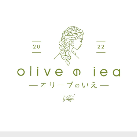
寄り添っていただけて、本当に感謝しております。 おかげさまで、細
部まで理想通りの素晴らしい表札が完成しました。これからずっと大
切にしていきます。本当にありがとうございました！(*^^*)
北欧風おしゃれ表札 切り文字｜ステンレス・アイアン（バーありデザイン）
アイアンブラック
2026/05/28
おしゃれに出来上がり、家族みんな満足してます！！
北欧風 おしゃれなタイル表札｜正方形デザイン表札（147mm×147mm）
インディゴブルー
2026/05/22
注文後の対応も早く発送も迅速でした デザインも思い通りのもので大
満足しています^ ^