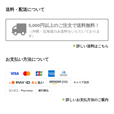
送料・配送について
北欧風おしゃれ真鍮表札 極厚プレート表札（82mm×132mm）
エイジド加工
2026/06/17
5,000円以上のご注文で送料無料！
（沖縄・北海道のみ送料をいただいておりま
かなりこだわりがあり、細かな修正をお願いしてしまいましたが、と
す）
ても丁寧かつ迅速に対応してくださいました。 こちらの要望に寄り添
っていただけて、本当に感謝しております。 おかげさまで、細部まで
詳しい送料はこちら
理想通りの素晴らしい表札が完成しました。 これからずっと大切にし
ていきます。本当にありがとうございました！(*^^*)
お支払い方法について
5,000円オプション
キャリア決済
2026/06/17
コンビニ・Pay-easy
銀行振込
今回自宅ではなく店舗の表札をお願いいたしました。顔になる表札な
詳しいお支払方法のご案内
のでかなりこだわりがあり、細かな修正をお願いしてしまいました
が、とても丁寧かつ迅速に対応してくださいました。 こちらの要望に