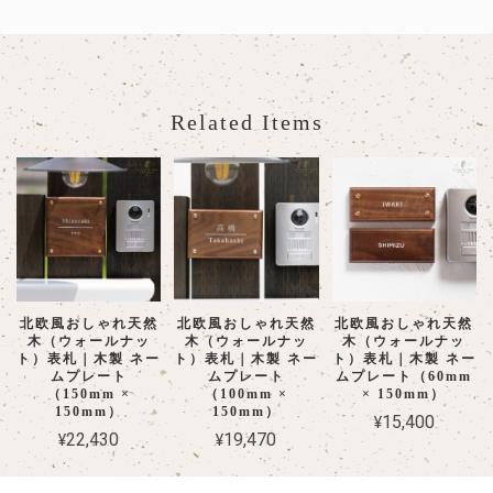
北欧風 おしゃれなタイル表札｜長方形（227mm）
ディープブラウン
2026/07/05
Related Items
実物を見ることなく注文だったので、少し不安でしたが、注文してか
ら出来上がりのイメージがどんな感じか画像で送っていただき、どう
いう風になるのかイメージがしやすくとても良かったです。表札自体
もとてもしっかりしていて想像していた通りの好みのものになってい
てとても嬉しかったです。ありがとうございます。
北欧風おしゃれ天然
北欧風おしゃれ天然
北欧風おしゃれ天然
ステンレス切文字用 取付補助スペーサー
木（ウォールナッ
木（ウォールナッ
木（ウォールナッ
5mm
ト）表札｜木製 ネー
ト）表札｜木製 ネー
ト）表札｜木製 ネー
2026/07/04
ムプレート
ムプレート
ムプレート（60mm
（150mm ×
（100mm ×
× 150mm）
150mm）
150mm）
二世帯分の表札をお願いしました デザインの確認もできたので安心し
¥15,400
¥22,430
¥19,470
て 届くのを待つことができました キラキラしていて可愛いです