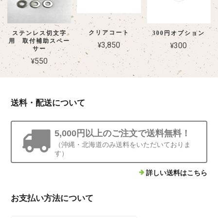
クリアコート
ステンレス切文字
300円オプション
ステンレス切文字用 取付補助スペーサー
用 取付補助スペー
¥3,850
¥300
5mm
サー
2026/07/04
¥550
二世帯分の表札をお願いしました デザインの確認もできたので安心し
て 届くのを待つことができました キラキラしていて可愛いです
送料・配送について
北欧風おしゃれ真鍮表札 極厚プレート表札（82mm×132mm）
5,000円以上のご注文で送料無料！
エイジド加工
（沖縄・北海道のみ送料をいただいておりま
2026/06/17
す）
かなりこだわりがあり、細かな修正をお願いしてしまいましたが、と
詳しい送料はこちら
ても丁寧かつ迅速に対応してくださいました。 こちらの要望に寄り添
っていただけて、本当に感謝しております。 おかげさまで、細部まで
お支払い方法について
理想通りの素晴らしい表札が完成しました。 これからずっと大切にし
ていきます。本当にありがとうございました！(*^^*)