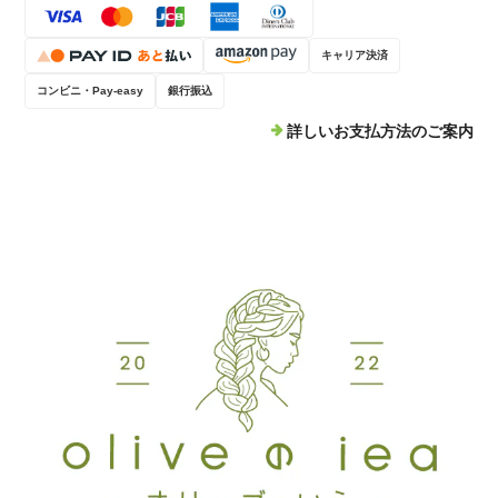
キャリア決済
コンビニ・Pay-easy
銀行振込
5,000円オプション
2026/06/17
詳しいお支払方法のご案内
今回自宅ではなく店舗の表札をお願いいたしました。顔になる表札な
のでかなりこだわりがあり、細かな修正をお願いしてしまいました
が、とても丁寧かつ迅速に対応してくださいました。 こちらの要望に
寄り添っていただけて、本当に感謝しております。 おかげさまで、細
部まで理想通りの素晴らしい表札が完成しました。これからずっと大
切にしていきます。本当にありがとうございました！(*^^*)
北欧風おしゃれ表札 切り文字｜ステンレス・アイアン（バーありデザイン）
アイアンブラック
2026/05/28
おしゃれに出来上がり、家族みんな満足してます！！