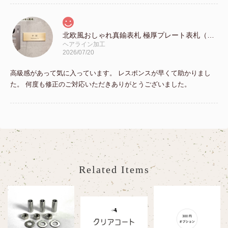
北欧風おしゃれ真鍮表札 極厚プレート表札（44mm×132mm）
ヘアライン加工
2026/07/20
高級感があって気に入っています。 レスポンスが早くて助かりまし
た。 何度も修正のご対応いただきありがとうございました。
北欧風 おしゃれなタイル表札｜長方形（227mm）
ディープブラウン
2026/07/05
Related Items
実物を見ることなく注文だったので、少し不安でしたが、注文してか
ら出来上がりのイメージがどんな感じか画像で送っていただき、どう
いう風になるのかイメージがしやすくとても良かったです。表札自体
もとてもしっかりしていて想像していた通りの好みのものになってい
てとても嬉しかったです。ありがとうございます。