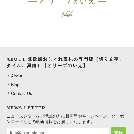
北欧風 おしゃれなタイル表札｜正方形デザイン表札（147mm×147mm）
インディゴブルー
2026/05/22
注文後の対応も早く発送も迅速でした デザインも思い通りのもので大
満足しています^ ^
ABOUT 北欧風おしゃれ表札の専門店（切り文字、
タイル、真鍮）【オリーブのいえ】
About
Blog
北欧風おしゃれ表札 切り文字｜ステンレス・アイアン（バーありデザイン）
アイアンブラック
Contact Us
2026/04/23
NEWS LETTER
発送まで時間はかかりましたがやり取りもスムーズで商品もとても満
足です！ ありがとうございました！
ニュースレターをご購読の方に新商品やキャンペーン、クーポ
ンコードなどの最新情報をお届けいたします。
登録